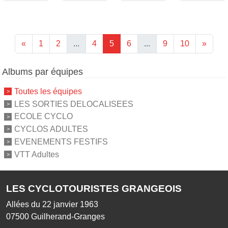
«
1
2
...
4
5
6
...
9
10
»
Albums par équipes
Toutes les équipes
LES SORTIES DELOCALISEES
ECOLE CYCLO
CYCLOS ADULTES
EVENEMENTS FESTIFS
VTT Adultes
LES CYCLOTOURISTES GRANGEOIS
Allées du 22 janvier 1963
07500
Guilherand-Granges