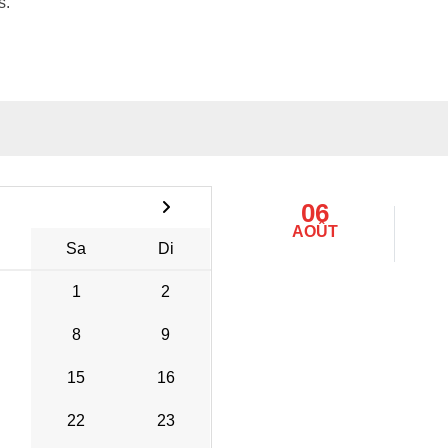
s.
06
AOÛT
Sa
Di
1
2
8
9
15
16
22
23