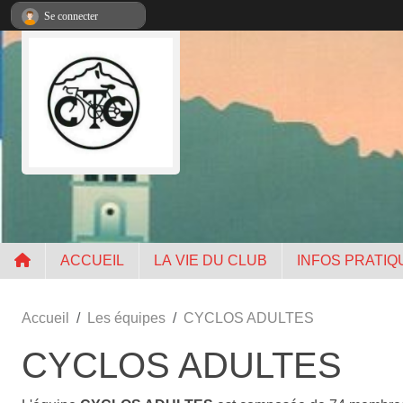
Panneau de gestion des cookies
Se connecter
ACCUEIL
LA VIE DU CLUB
INFOS PRATIQ
Accueil
Les équipes
CYCLOS ADULTES
CYCLOS ADULTES