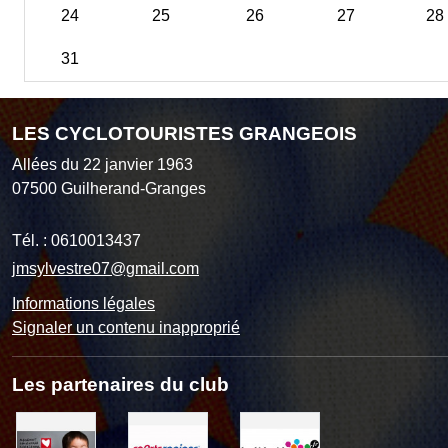
24
25
26
27
28
31
LES CYCLOTOURISTES GRANGEOIS
Allées du 22 janvier 1963
07500
Guilherand-Granges
Tél. :
0610013437
jmsylvestre07@gmail.com
Informations légales
Signaler un contenu inapproprié
Les partenaires du club