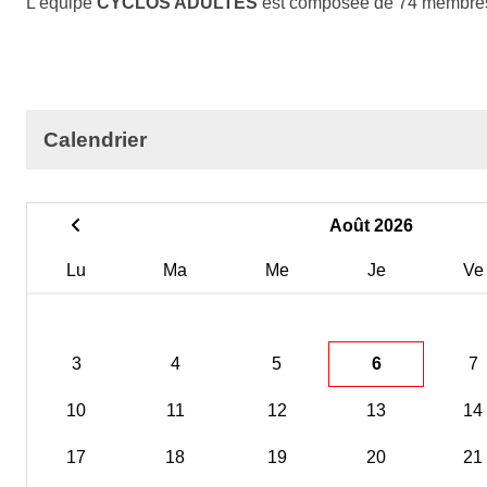
L'équipe
CYCLOS ADULTES
est composée de 74 membre
Calendrier
Août 2026
Lu
Ma
Me
Je
Ve
3
4
5
6
7
10
11
12
13
14
17
18
19
20
21